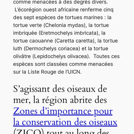
comme menacées à des degrés divers.
L’écorégion ouest africaine renferme cinq
des sept espèces de tortues marines : la
tortue verte (
Chelonia mydas
), la tortue
imbriquée
(Eretmochelys imbricata
), la
tortue caouanne (
Caretta carett
a), la tortue
luth (
Dermochelys coriacea
) et la tortue
olivâtre (
Lepidochelys olivacea
). Toutes ces
espèces sont classées comme menacées
sur la Liste Rouge de l’UICN.
S’agissant des oiseaux de
mer, la région abrite des
Zones d’importance pour
la conservation des oiseaux
(ZICO) tout au long des