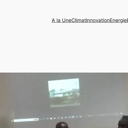
A la Une
Climat
Innovation
Energie