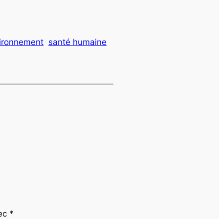
vironnement
santé humaine
vec
*