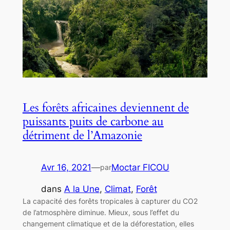
Les forêts africaines deviennent de
puissants puits de carbone au
détriment de l’Amazonie
Avr 16, 2021
—
Moctar FICOU
par
dans
A la Une
, 
Climat
, 
Forêt
La capacité des forêts tropicales à capturer du CO2
de l’atmosphère diminue. Mieux, sous l’effet du
changement climatique et de la déforestation, elles