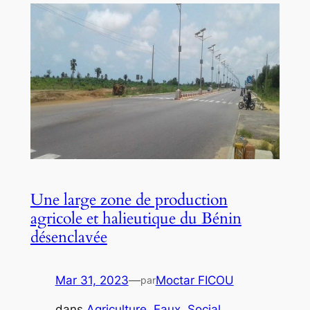
Une large zone de production
agricole et halieutique du Bénin
désenclavée
Mar 31, 2023
—
Moctar FICOU
par
dans
Agriculture
, 
Eaux
, 
Social