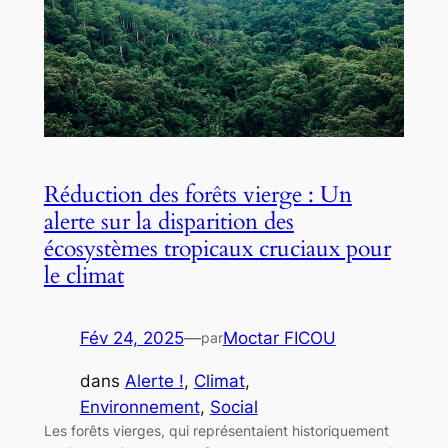
Réduction des forêts vierge : Un
alerte sur la disparition des
écosystèmes tropicaux cruciaux pour
le climat
Fév 24, 2025
—
Moctar FICOU
par
dans
Alerte !
, 
Climat
, 
Environnement
, 
Social
Les forêts vierges, qui représentaient historiquement