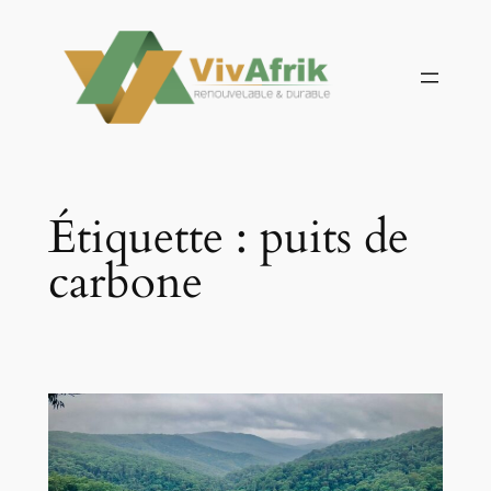
Aller
au
contenu
Étiquette :
puits de
carbone