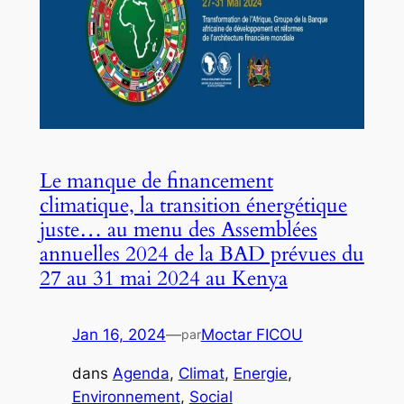
Le manque de financement
climatique, la transition énergétique
juste… au menu des Assemblées
annuelles 2024 de la BAD prévues du
27 au 31 mai 2024 au Kenya
Jan 16, 2024
—
Moctar FICOU
par
dans
Agenda
, 
Climat
, 
Energie
, 
Environnement
, 
Social