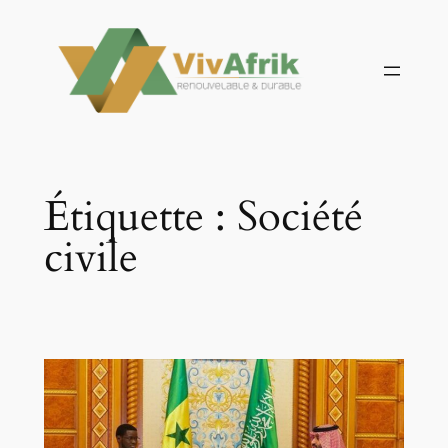
Aller
au
contenu
Étiquette :
Société
civile