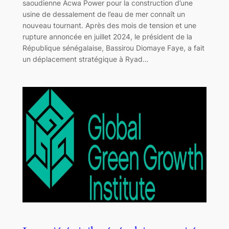
saoudienne Acwa Power pour la construction d’une
usine de dessalement de l’eau de mer connaît un
nouveau tournant. Après des mois de tension et une
rupture annoncée en juillet 2024, le président de la
République sénégalaise, Bassirou Diomaye Faye, a fait
un déplacement stratégique à Ryad…