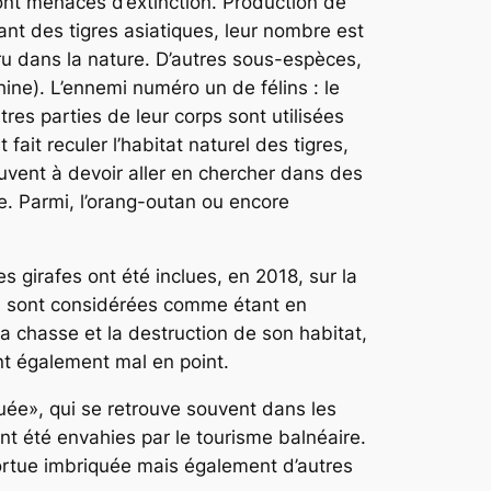
t menacés d’extinction. Production de
ant des tigres asiatiques, leur nombre est
u dans la nature. D’autres sous-espèces,
ine). L’ennemi numéro un de félins : le
res parties de leur corps sont utilisées
ait reculer l’habitat naturel des tigres,
rouvent à devoir aller en chercher dans des
que. Parmi, l’orang-outan ou encore
es girafes ont été inclues, en 2018, sur la
n, sont considérées comme étant en
a chasse et la destruction de son habitat,
ont également mal en point.
uée», qui se retrouve souvent dans les
 ont été envahies par le tourisme balnéaire.
tortue imbriquée mais également d’autres