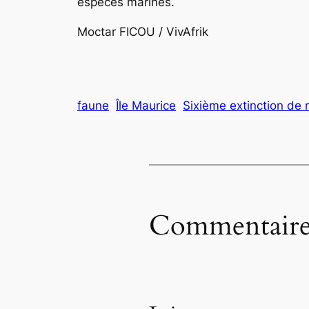
espèces marines.
Moctar FICOU / VivAfrik
faune
Île Maurice
Sixième extinction de 
Commentaire