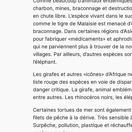
Comme beaucoup d’animaux endémiques aux
charbon, mines, braconnage et destruction
en chute libre. L’espèce vivant dans le 
comme le tigre de Malaisie est menacé d’e
braconnage. Dans certaines régions d’Asie,
pour fabriquer «médicaments» et aphrodisia
qui ne parviennent plus à trouver de la nou
villages. Par ailleurs, d’autres espèces so
l’éléphant.
Les girafes et autres «icônes» d’Afrique ne
liste rouge des espèces en voie de dispa
danger critique. La girafe, animal emblém
entre autres. Les rhinocéros noirs, les él
Certaines tortues de mer sont également e
filets de pêche à la dérive. Très sensible 
Surpêche, pollution, plastique et réchauf