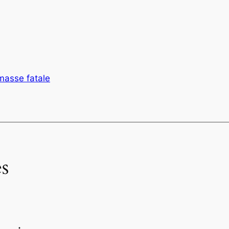
masse fatale
s