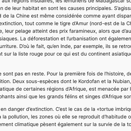
 régions insulaires, les lémuriens de Madagascar son
 de leur habitat en sont les causes principales. S’agiss
sud de la Chine est même considérée comme ayant dispar
xtinction, tout comme le tigre d’Amur (nord-est de la Ch
 leur pelage atteint des prix faramineux, alors que d’aut
ques. La déforestation et l’urbanisation ont également f
rriture. D’où le fait, qu’en Inde, par exemple, ils se ret
nt sur la liste rouge pour ce qui est du continent asiati
 sont pas en reste. Pour la première fois de l’histoire, d
rition. Deux sous-espèces dont le Kordofan et la Nubia
atique de certaines régions d’Afrique, est menacée par l
éphants ainsi que les grands félins et singes d’Afrique s
n danger d’extinction. C’est le cas de la «tortue imbriq
à la pollution, les zones où elle se reproduit d’habitude
fement climatique pèsent également sur la survie de la 