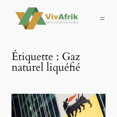
Aller
au
contenu
Étiquette :
Gaz
naturel liquéfié