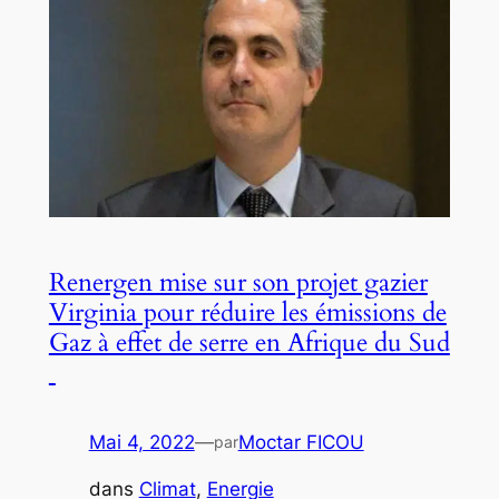
Renergen mise sur son projet gazier
Virginia pour réduire les émissions de
Gaz à effet de serre en Afrique du Sud
Mai 4, 2022
—
Moctar FICOU
par
dans
Climat
, 
Energie