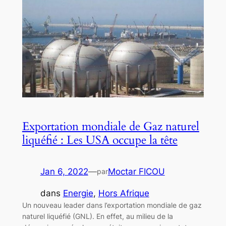
Exportation mondiale de Gaz naturel
liquéfié : Les USA occupe la tête
Jan 6, 2022
—
Moctar FICOU
par
dans
Energie
, 
Hors Afrique
Un nouveau leader dans l’exportation mondiale de gaz
naturel liquéfié (GNL). En effet, au milieu de la