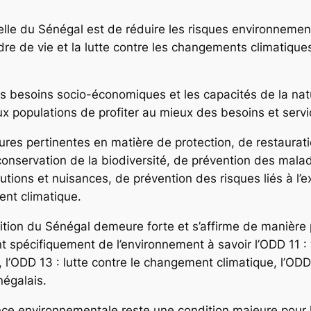
rielle du Sénégal est de réduire les risques environneme
re de vie et la lutte contre les changements climatiques 
 les besoins socio-économiques et les capacités de la nat
x populations de profiter au mieux des besoins et serv
ures pertinentes en matière de protection, de restaurati
 conservation de la biodiversité, de prévention des mala
utions et nuisances, de prévention des risques liés à l’e
ment climatique.
tion du Sénégal demeure forte et s’affirme de manière p
 spécifiquement de l’environnement à savoir l’ODD 11 : 
ODD 13 : lutte contre le changement climatique, l’ODD 14
e Sénégalais.
nce environnementale reste une condition majeure pour 