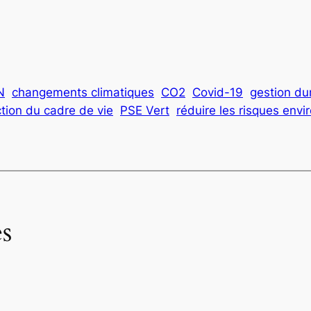
N
changements climatiques
CO2
Covid-19
gestion du
tion du cadre de vie
PSE Vert
réduire les risques env
s