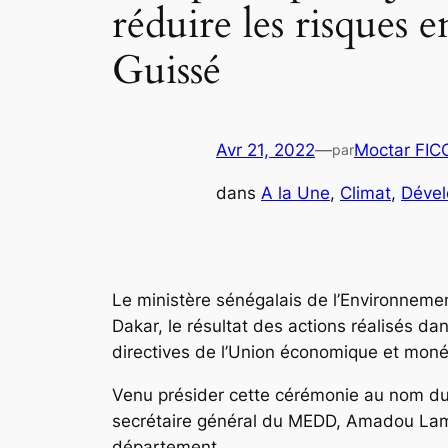
réduire les risque
Guissé
Avr 21, 2022
—
Moctar FI
par
dans
A la Une
, 
Climat
, 
Déve
Le ministère sénégalais de l’Environneme
Dakar, le résultat des actions réalisés 
directives de l’Union économique et moné
Venu présider cette cérémonie au nom du
secrétaire général du MEDD, Amadou Lamin
département.