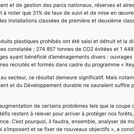
 et de gestion des parcs nationaux, réserves et aires
t à noter que 31% de taux de suivi et de mise en œuvr
des installations classées de première et deuxième clas
uits plastiques prohibés ont été saisi et détruit et la d
ces constatée ; 274 857 tonnes de CO2 évitées et 1 44
es ayant bénéficié d’aménagements divers : ouvrages et 
eunes recrutés et formés dans cadre du programme « Xey
au secteur, ce résultat demeure significatif. Mais not
ment et du Développement durable ne sauraient suffire po
 l’augmentation de certains problèmes tels que la coupe 
fis restent à relever pour arriver à protéger nos forêts
ce. C’est pourquoi, il faudra, ensemble, analyser de man
qui s’imposent et se fixer de nouveaux objectifs », a co