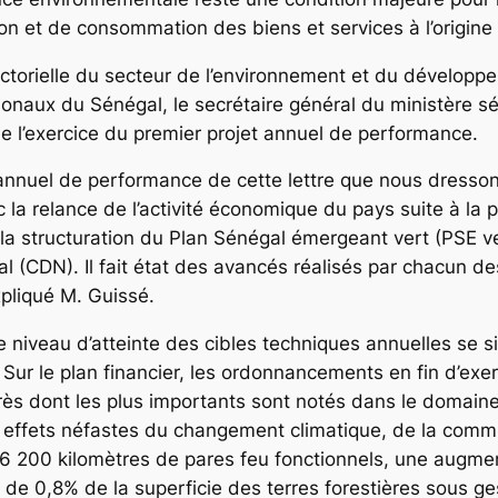
n et de consommation des biens et services à l’origine 
sectorielle du secteur de l’environnement et du dévelop
onaux du Sénégal, le secrétaire général du ministère s
e l’exercice du premier projet annuel de performance.
t annuel de performance de cette lettre que nous dresson
c la relance de l’activité économique du pays suite à l
la structuration du Plan Sénégal émergeant vert (PSE ve
al (CDN). Il fait état des avancés réalisés par chacun 
xpliqué M. Guissé.
le niveau d’atteinte des cibles techniques annuelles se 
ur le plan financier, les ordonnancements en fin d’exer
rès dont les plus importants sont notés dans le domaine 
 effets néfastes du changement climatique, de la commun
6 200 kilomètres de pares feu fonctionnels, une augme
 de 0,8% de la superficie des terres forestières sous g