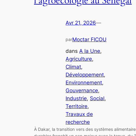
l’agroécologie au Sénégal
Avr 21, 2026
—
Moctar FICOU
par
dans
A la Une
, 
Agriculture
, 
Climat
, 
Développement
, 
Environnement
, 
Gouvernance
, 
Industrie
, 
Social
, 
Territoire
, 
Travaux de
recherche
À Dakar, la transition vers des systèmes alimentaire
durables franchit un cap majeur avec la tenue, du 