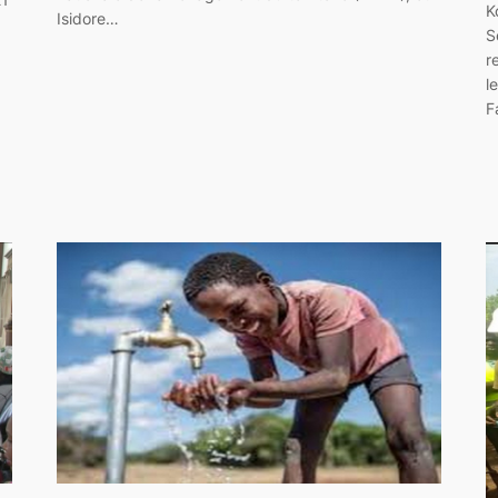
K
Isidore…
S
r
l
F