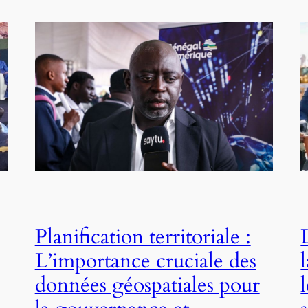
Planification territoriale :
L’importance cruciale des
données géospatiales pour