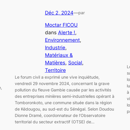
Déc 2, 2024
—
par
Moctar FICOU
dans
Alerte !
, 
Environnement
, 
Industrie
, 
Matériaux &
Matières
, 
Social
, 
L
Territoire
s
Le forum civil a exprimé une vive inquiétude,
l
vendredi 29 novembre 2024, concernant la grave
l
e,
pollution du fleuve Gambie causée par les activités
à
des entreprises minières semi-industrielles opérant à
v
Tomboronkoto, une commune située dans la région
l
de Kédougou, au sud-est du Sénégal. Selon Doudou
p
Dionne Dramé, coordonnateur de l’Observatoire
territorial du secteur extractif (OTSE) de…