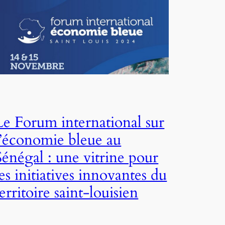
Le Forum international sur
l’économie bleue au
Sénégal : une vitrine pour
les initiatives innovantes du
territoire saint-louisien