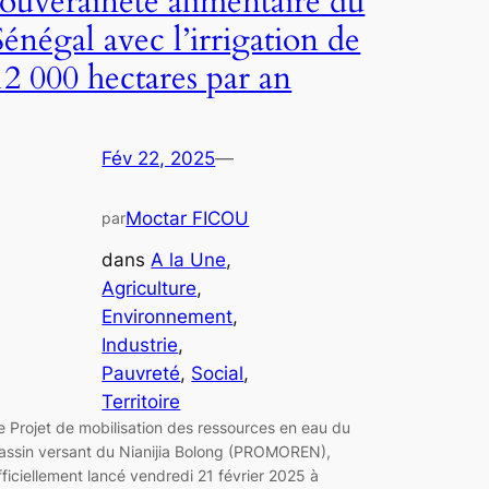
souveraineté alimentaire du
Sénégal avec l’irrigation de
12 000 hectares par an
Fév 22, 2025
—
Moctar FICOU
par
dans
A la Une
, 
Agriculture
, 
Environnement
, 
Industrie
, 
Pauvreté
, 
Social
, 
Territoire
e Projet de mobilisation des ressources en eau du
assin versant du Nianijia Bolong (PROMOREN),
fficiellement lancé vendredi 21 février 2025 à