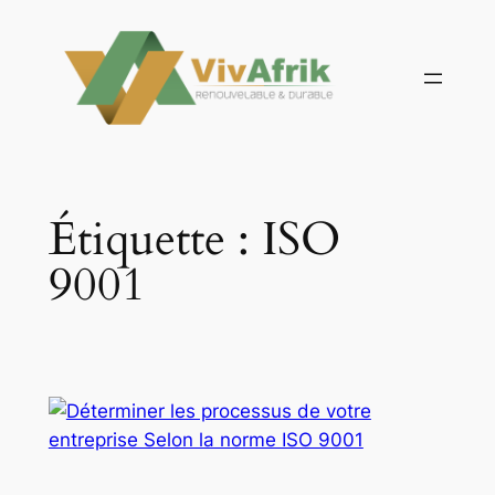
Aller
au
contenu
Étiquette :
ISO
9001