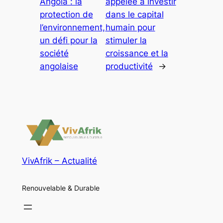
Angola : la
appelée à investir
protection de
dans le capital
l’environnement,
humain pour
un défi pour la
stimuler la
société
croissance et la
angolaise
productivité
→
VivAfrik – Actualité
Renouvelable & Durable