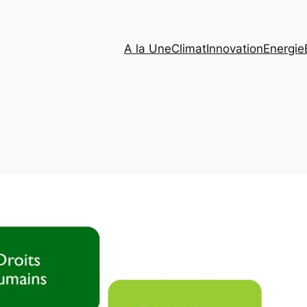
A la Une
Climat
Innovation
Energie