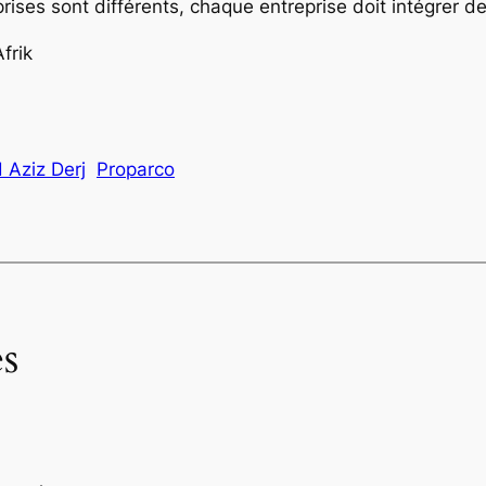
rises sont différents, chaque entreprise doit intégrer d
frik
Aziz Derj
Proparco
s