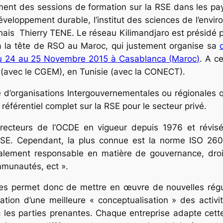
ement des sessions de formation sur la RSE dans les pa
développement durable, l’institut des sciences de l’envi
ounais Thierry TENE. Le réseau Kilimandjaro est présid
la tête de RSO au Maroc, qui justement organise sa
u 24 au 25 Novembre 2015 à Casablanca (Maroc)
. A c
 (avec le CGEM), en Tunisie (avec la CONECT).
ve d’organisations Intergouvernementales ou régionales q
éférentiel complet sur la RSE pour le secteur privé.
directeurs de l’OCDE en vigueur depuis 1976 et révis
 RSE. Cependant, la plus connue est la norme ISO 260
alement responsable en matière de gouvernance, droit
mmunautés, ect ».
ises permet donc de mettre en œuvre de nouvelles rég
auration d’une meilleure « conceptualisation » des acti
ec les parties prenantes. Chaque entreprise adapte cet