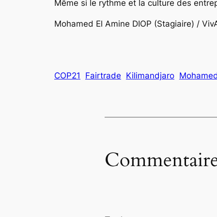
Même si le rythme et la culture des entrep
Mohamed El Amine DIOP (Stagiaire) / VivA
COP21
Fairtrade
Kilimandjaro
Mohamed 
Commentaire